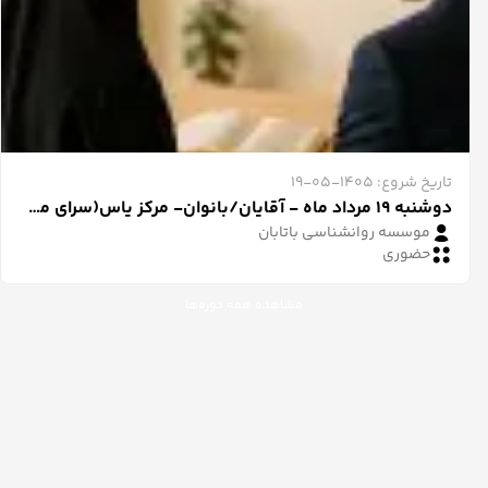
تاریخ شروع: 1405-05-19
دوشنبه 19 مرداد ماه - آقایان/بانوان- مرکز یاس(سرای محله باشگاه نفت)- ساعت ۱۵
موسسه روانشناسی باتابان
حضوری
مشاهده همه دوره‌ها